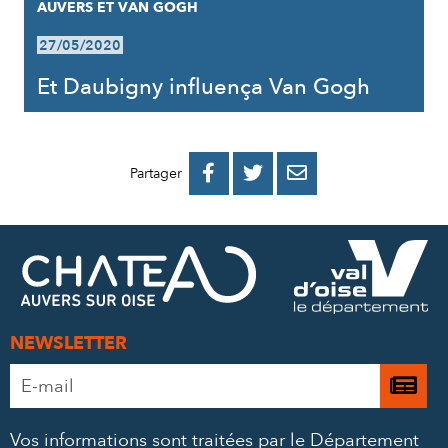
AUVERS ET VAN GOGH
27/05/2020
Et Daubigny influença Van Gogh
PARTAGER
PARTAGER
PARTAGER



Partager
SUR
SUR
PAR
FACEBOOK
TWITTER
E-
MAIL
NEWSLETTER
Adresse
Je

e-
m’
mail
Vos informations sont traitées par le Département