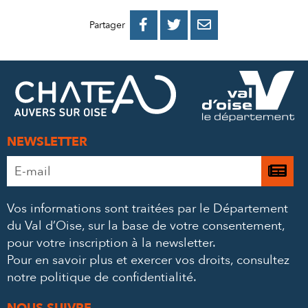
PARTAGER
PARTAGER
PARTAGER



Partager
SUR
SUR
PAR
FACEBOOK
TWITTER
E-
MAIL
NEWSLETTER
Adresse
Je

e-
m’
mail
Vos informations sont traitées par le Département
à
*
du Val d’Oise, sur la base de votre consentement,
la
pour votre inscription à la newsletter.
ne
Pour en savoir plus et exercer vos droits,
consultez
notre politique de confidentialité
.