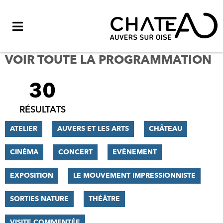
Menu
VOIR TOUTE LA PROGRAMMATION
30
FILTRER
LES
RÉSULTATS
RÉSULTATS
ATELIER
AUVERS ET LES ARTS
CHÂTEAU
CINÉMA
CONCERT
EVÈNEMENT
EXPOSITION
LE MOUVEMENT IMPRESSIONNISTE
SORTIES NATURE
THÉÂTRE
VISITE COMMENTÉE