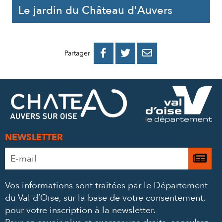
Le jardin du Château d'Auvers
PARTAGER
PARTAGER
PARTAGER



Partager
SUR
SUR
PAR
FACEBOOK
TWITTER
E-
MAIL
NEWSLETTER
Adresse
Je

e-
m’
mail
Vos informations sont traitées par le Département
à
*
du Val d’Oise, sur la base de votre consentement,
la
pour votre inscription à la newsletter.