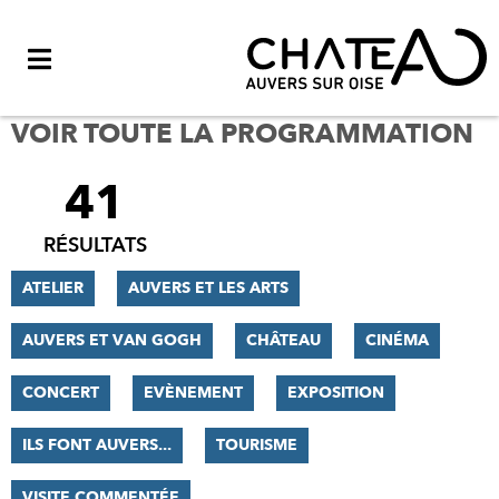
Menu
VOIR TOUTE LA PROGRAMMATION
41
FILTRER
LES
RÉSULTATS
RÉSULTATS
ATELIER
AUVERS ET LES ARTS
AUVERS ET VAN GOGH
CHÂTEAU
CINÉMA
CONCERT
EVÈNEMENT
EXPOSITION
ILS FONT AUVERS...
TOURISME
VISITE COMMENTÉE