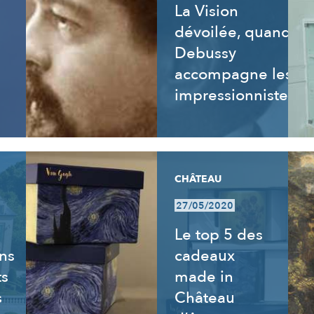
La Vision
dévoilée, quand
Debussy
accompagne les
impressionnistes
CHÂTEAU
27/05/2020
Le top 5 des
ns
cadeaux
ts
made in
s
Château