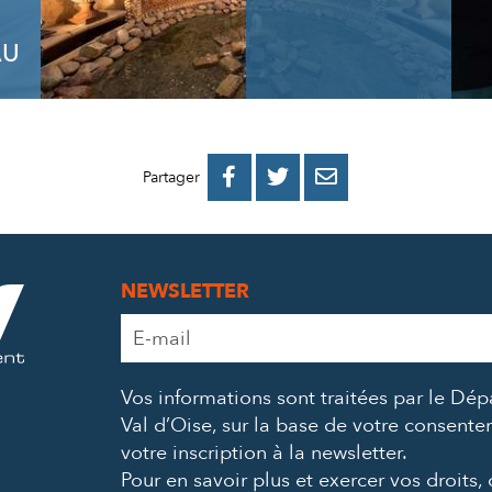
AU
PARTAGER
PARTAGER
PARTAGER



Partager
SUR
SUR
PAR
FACEBOOK
TWITTER
E-
NEWSLETTER
MAIL
Adresse
e-
mail
Vos informations sont traitées par le Dé
*
Val d’Oise, sur la base de votre consent
votre inscription à la newsletter.
Pour en savoir plus et exercer vos droits,