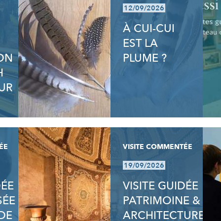
12/09/2026
À CUI-CUI
EST LA
ION
PLUME ?
H
UR
ÉE
VISITE COMMENTÉE
19/09/2026
DÉE
VISITE GUIDÉE
SÉE
PATRIMOINE &
DE
ARCHITECTURE