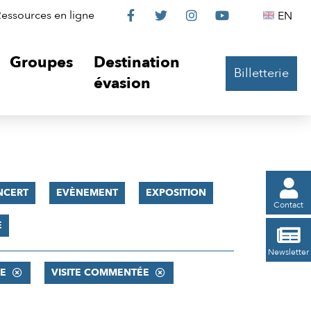
Le
Le
Le
Le
Englis
essources en ligne
EN




Château
Château
Château
Château
Groupes
Destination
Billetterie
sur
sur
sur
sur
évasion
Facebook
Twitter
Instagram
YouTube

NCERT
EVÈNEMENT
EXPOSITION
Contact
E

Newsletter
E
VISITE COMMENTÉE