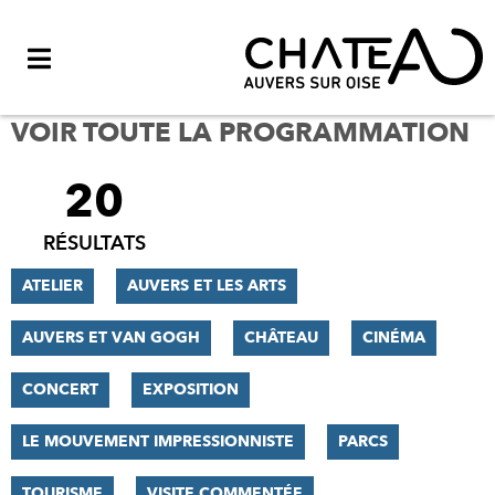
Menu
VOIR TOUTE LA PROGRAMMATION
20
FILTRER
LES
RÉSULTATS
RÉSULTATS
ATELIER
AUVERS ET LES ARTS
AUVERS ET VAN GOGH
CHÂTEAU
CINÉMA
CONCERT
EXPOSITION
LE MOUVEMENT IMPRESSIONNISTE
PARCS
TOURISME
VISITE COMMENTÉE