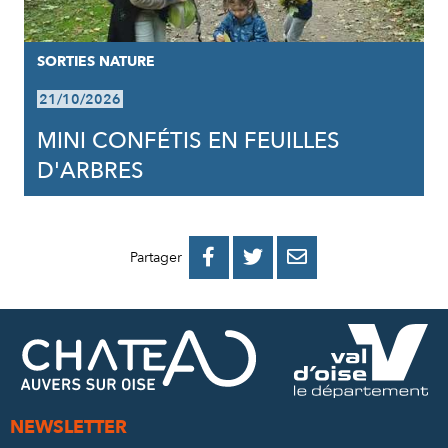
SORTIES NATURE
21/10/2026
MINI CONFÉTIS EN FEUILLES
D'ARBRES
PARTAGER
PARTAGER
PARTAGER



Partager
SUR
SUR
PAR
FACEBOOK
TWITTER
E-
MAIL
NEWSLETTER