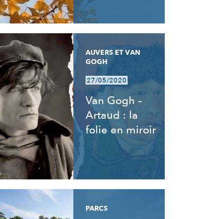
AUVERS ET VAN
GOGH
27/05/2020
Van Gogh –
Artaud : la
folie en miroir
PARCS