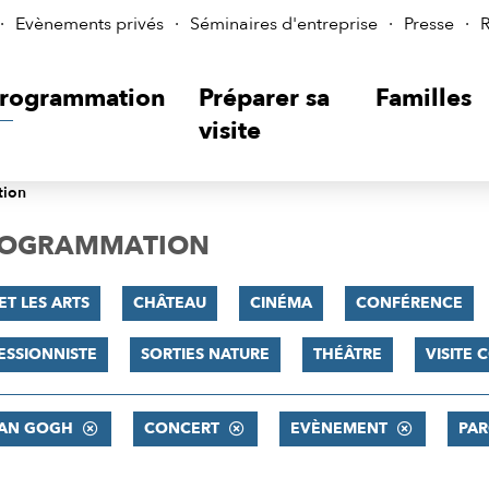
Evènements privés
Séminaires d'entreprise
Presse
R
rogrammation
Préparer sa
Familles
visite
tion
PROGRAMMATION
ET LES ARTS
CHÂTEAU
CINÉMA
CONFÉRENCE
ESSIONNISTE
SORTIES NATURE
THÉÂTRE
VISITE
VAN GOGH
CONCERT
EVÈNEMENT
PAR