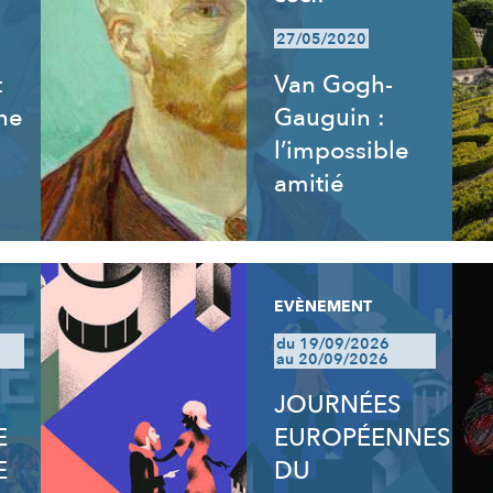
27/05/2020
t
Van Gogh-
ne
Gauguin :
l’impossible
amitié
EVÈNEMENT
du 19/09/2026
au 20/09/2026
JOURNÉES
E
EUROPÉENNES
E
DU