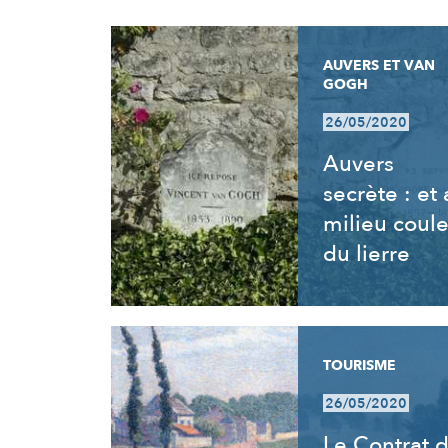
RÉSULTATS
AUVERS ET VAN
GOGH
26/05/2020
Auvers
secrète : et
milieu coul
du lierre
TOURISME
26/05/2020
Le Contrat 