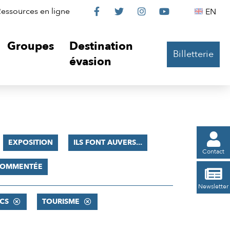
Le
Le
Le
Le
Englis
essources en ligne
EN




Château
Château
Château
Château
Groupes
Destination
Billetterie
sur
sur
sur
sur
évasion
Facebook
Twitter
Instagram
YouTube

EXPOSITION
ILS FONT AUVERS...
Contact
 COMMENTÉE

Newsletter
CS
TOURISME