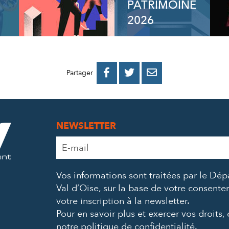
PATRIMOINE
2026
PARTAGER
PARTAGER
PARTAGER



Partager
SUR
SUR
PAR
FACEBOOK
TWITTER
E-
NEWSLETTER
MAIL
Adresse
e-
mail
Vos informations sont traitées par le Dé
*
Val d’Oise, sur la base de votre consent
votre inscription à la newsletter.
Pour en savoir plus et exercer vos droits,
notre politique de confidentialité
.