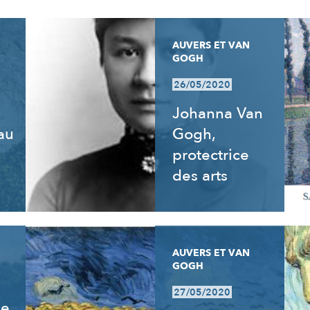
AUVERS ET VAN
GOGH
26/05/2020
Johanna Van
 au
Gogh,
e
protectrice
des arts
AUVERS ET VAN
GOGH
27/05/2020
de