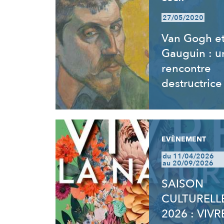
27/05/2020
Van Gogh e
Gauguin : u
rencontre
destructrice
EVÈNEMENT
du 11/04/2026
au 20/09/2026
SAISON
CULTURELL
2026 : VIVR