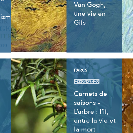
Van Gogh,
une vie en
isme,
Gifs
PARCS
27/05/2020
Carnets de
saisons –
L’arbre : l’if,
entre la vie et
la mort