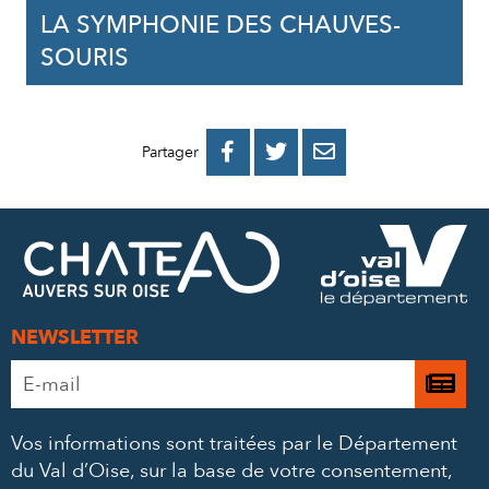
LA SYMPHONIE DES CHAUVES-
SOURIS
PARTAGER
PARTAGER
PARTAGER



Partager
SUR
SUR
PAR
FACEBOOK
TWITTER
E-
MAIL
NEWSLETTER
Adresse
Je

e-
m’
mail
Vos informations sont traitées par le Département
à
*
du Val d’Oise, sur la base de votre consentement,