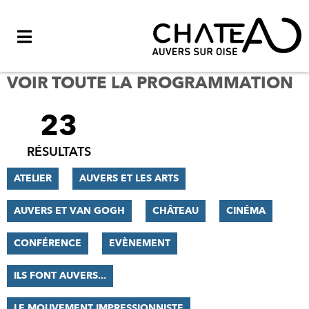
Menu
VOIR TOUTE LA PROGRAMMATION
23
FILTRER
LES
RÉSULTATS
RÉSULTATS
ATELIER
AUVERS ET LES ARTS
AUVERS ET VAN GOGH
CHÂTEAU
CINÉMA
CONFÉRENCE
EVÈNEMENT
ILS FONT AUVERS...
LE MOUVEMENT IMPRESSIONNISTE