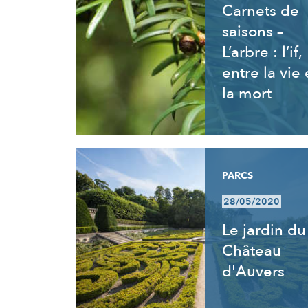
Carnets de
saisons –
L’arbre : l’if,
entre la vie 
la mort
PARCS
28/05/2020
Le jardin du
Château
d'Auvers