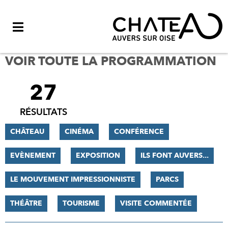
Menu
VOIR TOUTE LA PROGRAMMATION
27
FILTRER
LES
RÉSULTATS
RÉSULTATS
CHÂTEAU
CINÉMA
CONFÉRENCE
EVÈNEMENT
EXPOSITION
ILS FONT AUVERS...
LE MOUVEMENT IMPRESSIONNISTE
PARCS
THÉÂTRE
TOURISME
VISITE COMMENTÉE