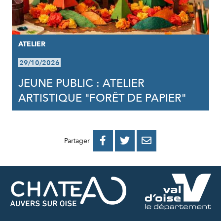
ATELIER
29/10/2026
JEUNE PUBLIC : ATELIER
ARTISTIQUE "FORÊT DE PAPIER"
PARTAGER
PARTAGER
PARTAGER



Partager
SUR
SUR
PAR
FACEBOOK
TWITTER
E-
MAIL