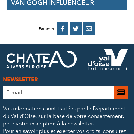
VAN GOGH INFLUENCEUR
PARTAGER
PARTAGER
PARTAGER



Partager
SUR
SUR
PAR
FACEBOOK
TWITTER
E-
MAIL
NEWSLETTER
Adresse
Je

e-
m’
mail
Vos informations sont traitées par le Département
à
*
du Val d’Oise, sur la base de votre consentement,
la
pour votre inscription à la newsletter.
ne
Pour en savoir plus et exercer vos droits,
consultez