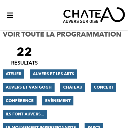
Menu
VOIR TOUTE LA PROGRAMMATION
22
FILTRER
LES
RÉSULTATS
RÉSULTATS
ATELIER
AUVERS ET LES ARTS
AUVERS ET VAN GOGH
CHÂTEAU
CONCERT
CONFÉRENCE
EVÈNEMENT
ILS FONT AUVERS...
LE MOUVEMENT IMPRESSIONNISTE
PARCS