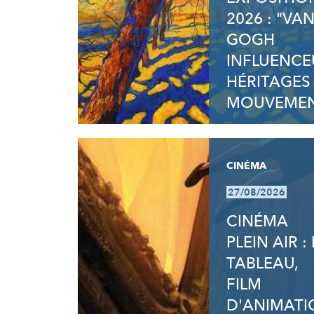
2026 : "VA
GOGH
INFLUENCE
HÉRITAGES
MOUVEMEN
CINÉMA
27/08/2026
CINÉMA
PLEIN AIR : 
TABLEAU,
FILM
D'ANIMATI