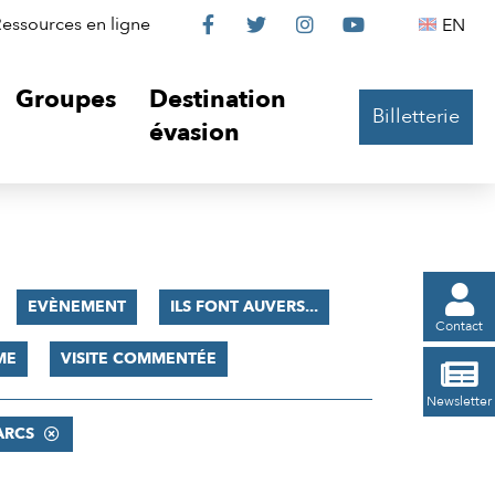
Le
Le
Le
Le
Englis
essources en ligne
EN




Château
Château
Château
Château
Groupes
Destination
Billetterie
sur
sur
sur
sur
évasion
Facebook
Twitter
Instagram
YouTube

EVÈNEMENT
ILS FONT AUVERS...
Contact
ME
VISITE COMMENTÉE

Newsletter
ARCS