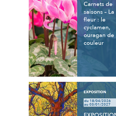
Carnets de
saisons – La
fleur : le
cyclamen,
ouragan de
couleur
EXPOSITION
du 18/04/2026
au 03/01/2027
EXPOSITIO