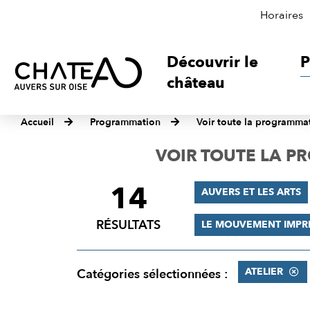
Horaires
Découvrir le
P
château
Accueil
Programmation
Voir toute la programma
VOIR TOUTE LA 
14
FILTRER
AUVERS ET LES ARTS
LES
RÉSULTATS
LE MOUVEMENT IMPR
RÉSULTATS
ATELIER
Catégories sélectionnées :