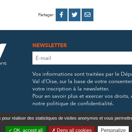
PARTAGER
PARTAGER
PARTAGER



Partager
SUR
SUR
PAR
FACEBOOK
TWITTER
E-
NEWSLETTER
MAIL
Adresse
e-
mail
Vos informations sont traitées par le Dé
*
Val d’Oise, sur la base de votre consent
votre inscription à la newsletter.
Pour en savoir plus et exercer vos droits,
notre politique de confidentialité
.
s pour réaliser des statistiques de visites anonymes et vous permett
 confidentialité
Crédits
Partenaires & Mécènes
Recrutement
OK, accept all
Deny all cookies
Personalize