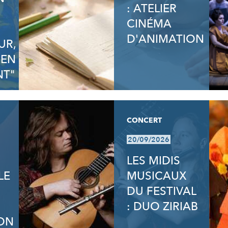
: ATELIER
N
CINÉMA
D'ANIMATION
UR,
 EN
T"
CONCERT
20/09/2026
LES MIDIS
LE
MUSICAUX
DU FESTIVAL
: DUO ZIRIAB
ON