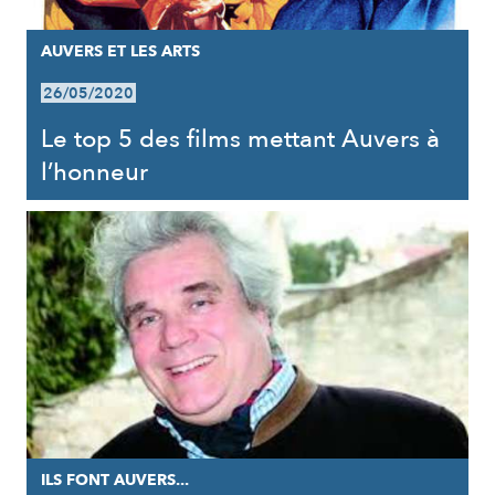
AUVERS ET LES ARTS
26/05/2020
Le top 5 des films mettant Auvers à
l’honneur
ILS FONT AUVERS...