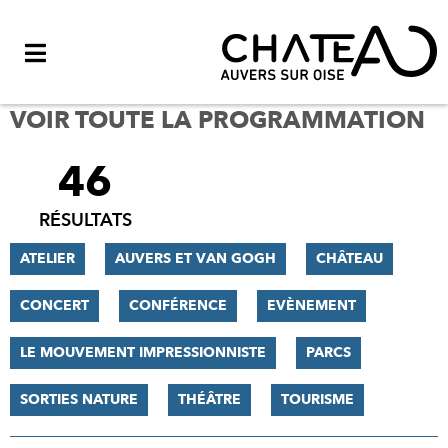
Menu
VOIR TOUTE LA PROGRAMMATION
46
FILTRER
LES
RÉSULTATS
RÉSULTATS
ATELIER
AUVERS ET VAN GOGH
CHÂTEAU
CONCERT
CONFÉRENCE
EVÈNEMENT
LE MOUVEMENT IMPRESSIONNISTE
PARCS
SORTIES NATURE
THÉÂTRE
TOURISME