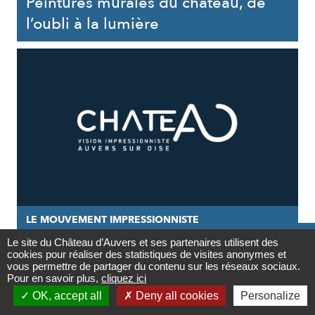
Peintures murales du château, de
l’oubli à la lumière
LE MOUVEMENT IMPRESSIONNISTE

Le site du Château d’Auvers et ses partenaires utilisent des
27/05/2020
cookies pour réaliser des statistiques de visites anonymes et
Contact
vous permettre de partager du contenu sur les réseaux sociaux.
Quatre tableaux décryptés
Pour en savoir plus,
cliquez ici

OK, accept all
Deny all cookies
Personalize
Newsletter