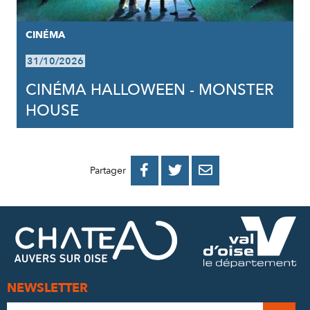
CINÉMA
31/10/2026
CINÉMA HALLOWEEN - MONSTER
HOUSE
PARTAGER
PARTAGER
PARTAGER



Partager
SUR
SUR
PAR
FACEBOOK
TWITTER
E-
MAIL
NEWSLETTER