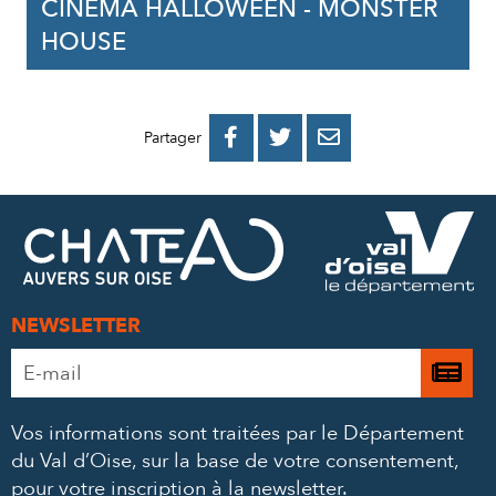
CINÉMA HALLOWEEN - MONSTER
HOUSE
PARTAGER
PARTAGER
PARTAGER



Partager
SUR
SUR
PAR
FACEBOOK
TWITTER
E-
MAIL
NEWSLETTER
Adresse
Je

e-
m’
mail
Vos informations sont traitées par le Département
à
*
du Val d’Oise, sur la base de votre consentement,
la
pour votre inscription à la newsletter.