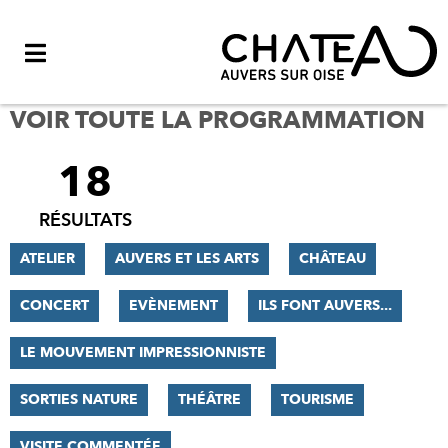
Menu
VOIR TOUTE LA PROGRAMMATION
18
FILTRER
LES
RÉSULTATS
RÉSULTATS
ATELIER
AUVERS ET LES ARTS
CHÂTEAU
CONCERT
EVÈNEMENT
ILS FONT AUVERS...
LE MOUVEMENT IMPRESSIONNISTE
SORTIES NATURE
THÉÂTRE
TOURISME
VISITE COMMENTÉE