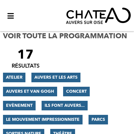
Menu
VOIR TOUTE LA PROGRAMMATION
17
FILTRER
LES
RÉSULTATS
RÉSULTATS
ATELIER
AUVERS ET LES ARTS
AUVERS ET VAN GOGH
CONCERT
EVÈNEMENT
ILS FONT AUVERS...
LE MOUVEMENT IMPRESSIONNISTE
PARCS
SORTIES NATURE
THÉÂTRE