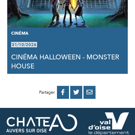
CINÉMA
31/10/2026
CINÉMA HALLOWEEN - MONSTER
HOUSE
PARTAGER
PARTAGER
PARTAGER



Partager
SUR
SUR
PAR
FACEBOOK
TWITTER
E-
MAIL