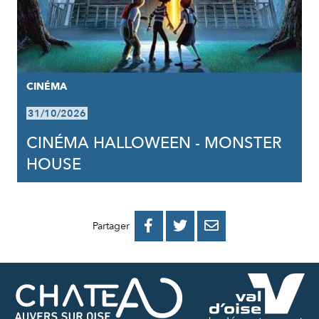
CINÉMA
31/10/2026
CINÉMA HALLOWEEN - MONSTER
HOUSE
PARTAGER
PARTAGER
PARTAGER



Partager
SUR
SUR
PAR
FACEBOOK
TWITTER
E-
MAIL