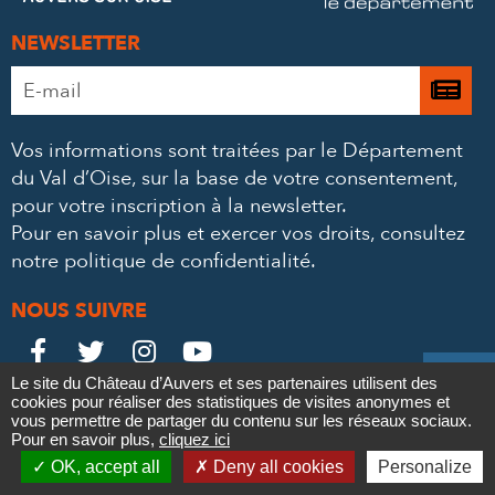
NEWSLETTER
Adresse
Je

e-
m’
mail
Vos informations sont traitées par le Département
à
*
du Val d’Oise, sur la base de votre consentement,
la
pour votre inscription à la newsletter.
ne
Pour en savoir plus et exercer vos droits,
consultez
notre politique de confidentialité
.
NOUS SUIVRE
Le
Le
Le
Le





Le site du Château d’Auvers et ses partenaires utilisent des
Château
Château
Château
Château
cookies pour réaliser des statistiques de visites anonymes et
Contact
Mentions légales
Politique de confidentialité
Crédits
vous permettre de partager du contenu sur les réseaux sociaux.
Partenaires & Mécènes
Recrutement
Marchés publics
sur
sur
sur
sur
Pour en savoir plus,
cliquez ici

Plan du site
OK, accept all
Deny all cookies
Personalize
Newsletter