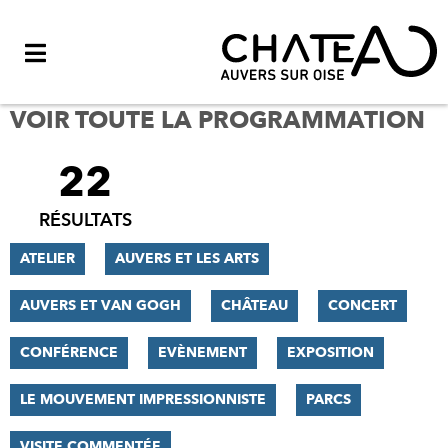
Menu
VOIR TOUTE LA PROGRAMMATION
22
FILTRER
LES
RÉSULTATS
RÉSULTATS
ATELIER
AUVERS ET LES ARTS
AUVERS ET VAN GOGH
CHÂTEAU
CONCERT
CONFÉRENCE
EVÈNEMENT
EXPOSITION
LE MOUVEMENT IMPRESSIONNISTE
PARCS
VISITE COMMENTÉE