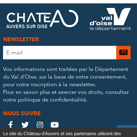
FACEBOOK
TWITTER
E-
MAIL
NEWSLETTER
Adresse
Je

e-
m’
mail
Vos informations sont traitées par le Département
à
*
du Val d’Oise, sur la base de votre consentement,
la
pour votre inscription à la newsletter.
ne
Pour en savoir plus et exercer vos droits,
consultez
notre politique de confidentialité
.
NOUS SUIVRE
Le
Le
Le
Le





Le site du Château d’Auvers et ses partenaires utilisent des