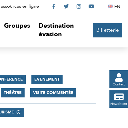
Le
Le
Le
Le
Englis
essources en ligne
EN




Château
Château
Château
Château
Groupes
Destination
Billetterie
sur
sur
sur
sur
évasion
Facebook
Twitter
Instagram
YouTube

ONFÉRENCE
EVÈNEMENT
Contact
THÉÂTRE
VISITE COMMENTÉE

Newsletter
URISME