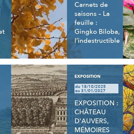
Carnets de
saisons – La
feuille :
et
Gingko Biloba,
l’indestructible
EXPOSITION
du 18/10/2025
au 31/01/2027
EXPOSITION :
CHÂTEAU
D'AUVERS,
MÉMOIRES