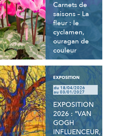
Carnets de
saisons – La
fleur : le
cyclamen,
ouragan de
couleur
EXPOSITION
du 18/04/2026
au 03/01/2027
EXPOSITION
2026 : "VAN
GOGH
INFLUENCEUR,