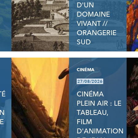
D'UN
DOMAINE
VIVANT //
ORANGERIE
SUD
CINÉMA
27/08/2026
TÉ
CINÉMA
PLEIN AIR : LE
ON
TABLEAU,
E
FILM
D'ANIMATION