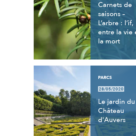
Carnets de
saisons –
L’arbre : l’if,
entre la vie 
la mort
PARCS
28/05/2020
Le jardin du
Château
d'Auvers