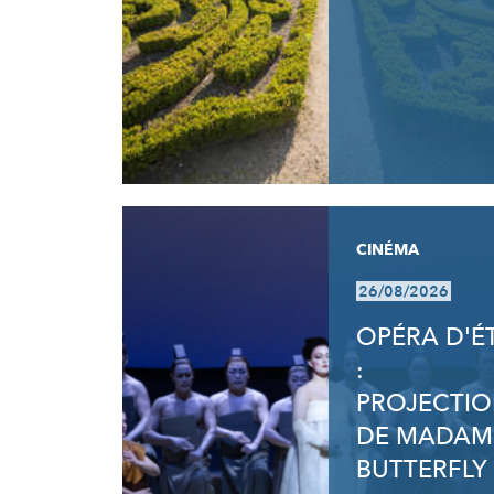
CINÉMA
26/08/2026
OPÉRA D'É
:
PROJECTI
DE MADAM
BUTTERFLY