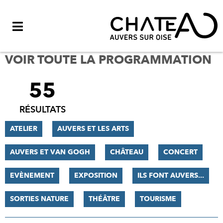
Menu
VOIR TOUTE LA PROGRAMMATION
55
FILTRER
LES
RÉSULTATS
RÉSULTATS
ATELIER
AUVERS ET LES ARTS
AUVERS ET VAN GOGH
CHÂTEAU
CONCERT
EVÈNEMENT
EXPOSITION
ILS FONT AUVERS...
SORTIES NATURE
THÉÂTRE
TOURISME