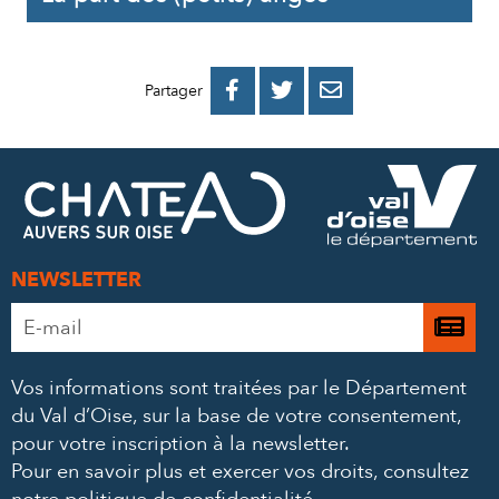
PARTAGER
PARTAGER
PARTAGER



Partager
SUR
SUR
PAR
FACEBOOK
TWITTER
E-
MAIL
NEWSLETTER
Adresse
Je

e-
m’
mail
Vos informations sont traitées par le Département
à
*
du Val d’Oise, sur la base de votre consentement,
la
pour votre inscription à la newsletter.
ne
Pour en savoir plus et exercer vos droits,
consultez