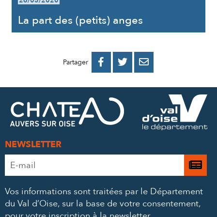
26/05/2020
La part des (petits) anges
PARTAGER
PARTAGER
PARTAGER



Partager
SUR
SUR
PAR
FACEBOOK
TWITTER
E-
MAIL
NEWSLETTER
Adresse
Je

e-
m’
mail
Vos informations sont traitées par le Département
à
*
du Val d’Oise, sur la base de votre consentement,
la
pour votre inscription à la newsletter.