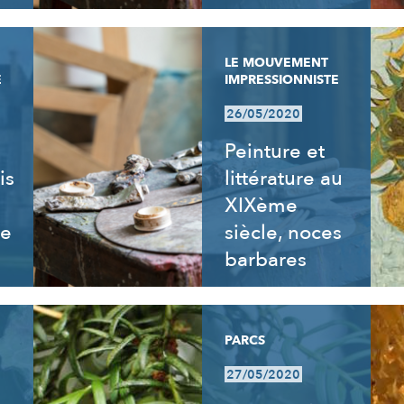
LE MOUVEMENT
E
IMPRESSIONNISTE
26/05/2020
Peinture et
is
littérature au
XIXème
re
siècle, noces
barbares
PARCS
27/05/2020