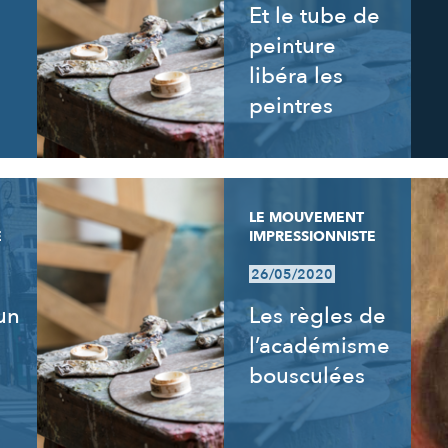
Et le tube de
peinture
libéra les
peintres
LE MOUVEMENT
E
IMPRESSIONNISTE
26/05/2020
un
Les règles de
l’académisme
bousculées