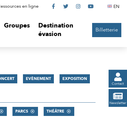
Le
Le
Le
Le
Englis
essources en ligne
EN




Château
Château
Château
Château
Groupes
Destination
Billetterie
sur
sur
sur
sur
évasion
Facebook
Twitter
Instagram
YouTube

ONCERT
EVÈNEMENT
EXPOSITION
Contact

Newsletter
PARCS
THÉÂTRE