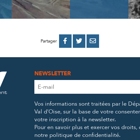
PARTAGER
PARTAGER
PARTAGER



Partager
SUR
SUR
PAR
FACEBOOK
TWITTER
E-
NEWSLETTER
MAIL
Adresse
e-
mail
Vos informations sont traitées par le Dé
*
Val d’Oise, sur la base de votre consent
votre inscription à la newsletter.
Pour en savoir plus et exercer vos droits,
notre politique de confidentialité
.