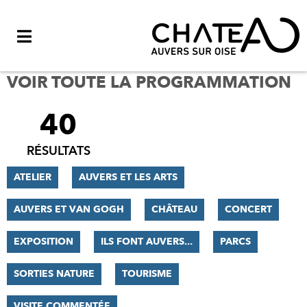
Menu
VOIR TOUTE LA PROGRAMMATION
40
FILTRER
LES
RÉSULTATS
RÉSULTATS
ATELIER
AUVERS ET LES ARTS
AUVERS ET VAN GOGH
CHÂTEAU
CONCERT
EXPOSITION
ILS FONT AUVERS...
PARCS
SORTIES NATURE
TOURISME
VISITE COMMENTÉE