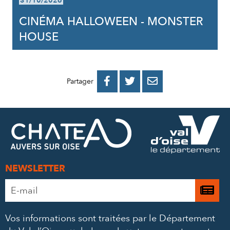
31/10/2026
CINÉMA HALLOWEEN - MONSTER
HOUSE
PARTAGER
PARTAGER
PARTAGER



Partager
SUR
SUR
PAR
FACEBOOK
TWITTER
E-
MAIL
NEWSLETTER
Adresse
Je

e-
m’
mail
Vos informations sont traitées par le Département
à
*