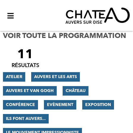
Menu
VOIR TOUTE LA PROGRAMMATION
11
FILTRER
LES
RÉSULTATS
RÉSULTATS
ATELIER
AUVERS ET LES ARTS
AUVERS ET VAN GOGH
CHÂTEAU
CONFÉRENCE
EVÈNEMENT
EXPOSITION
ILS FONT AUVERS...
LE MOUVEMENT IMPRESSIONNISTE