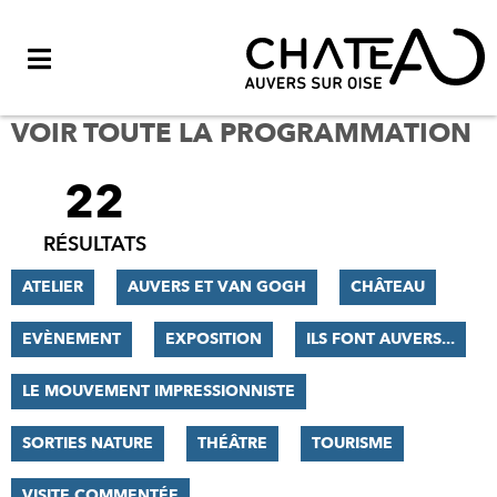
Menu
VOIR TOUTE LA PROGRAMMATION
22
FILTRER
LES
RÉSULTATS
RÉSULTATS
ATELIER
AUVERS ET VAN GOGH
CHÂTEAU
EVÈNEMENT
EXPOSITION
ILS FONT AUVERS...
LE MOUVEMENT IMPRESSIONNISTE
SORTIES NATURE
THÉÂTRE
TOURISME
VISITE COMMENTÉE