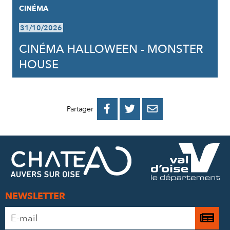
CINÉMA
31/10/2026
CINÉMA HALLOWEEN - MONSTER
HOUSE
PARTAGER
PARTAGER
PARTAGER



Partager
SUR
SUR
PAR
FACEBOOK
TWITTER
E-
MAIL
NEWSLETTER
Adresse
Je

e-