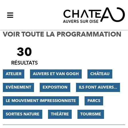
Menu
VOIR TOUTE LA PROGRAMMATION
30
FILTRER
LES
RÉSULTATS
RÉSULTATS
ATELIER
AUVERS ET VAN GOGH
CHÂTEAU
EVÈNEMENT
EXPOSITION
ILS FONT AUVERS...
LE MOUVEMENT IMPRESSIONNISTE
PARCS
SORTIES NATURE
THÉÂTRE
TOURISME