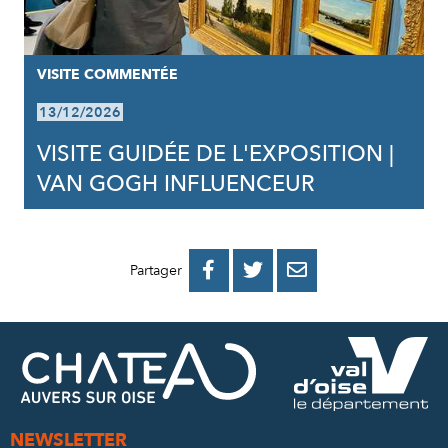
VISITE COMMENTÉE
13/12/2026
VISITE GUIDÉE DE L'EXPOSITION |
VAN GOGH INFLUENCEUR
PARTAGER
PARTAGER
PARTAGER



Partager
SUR
SUR
PAR
FACEBOOK
TWITTER
E-
MAIL
NEWSLETTER