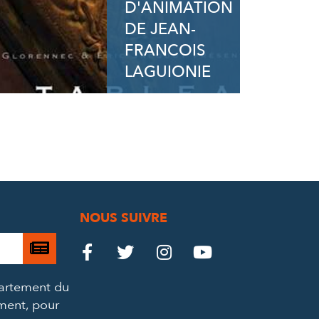
D'ANIMATION
DE JEAN-
FRANCOIS
LAGUIONIE
NOUS SUIVRE
Je

Le
Le
Le
Le




m’abonne
Château
Château
Château
Château
partement du
à
ement, pour
la