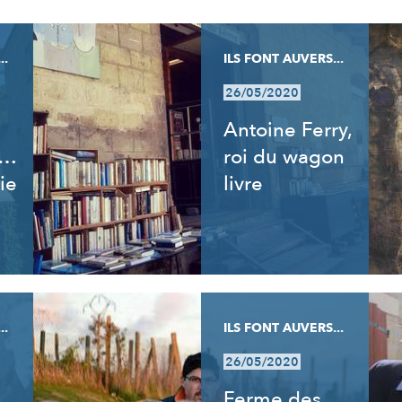
..
ILS FONT AUVERS...
26/05/2020
Antoine Ferry,
t…
roi du wagon
ie
livre
..
ILS FONT AUVERS...
26/05/2020
Ferme des