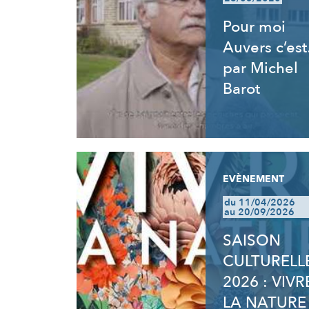
Pour moi
Auvers c’es
par Michel
Barot
EVÈNEMENT
du 11/04/2026
au 20/09/2026
SAISON
CULTURELL
2026 : VIVR
LA NATURE