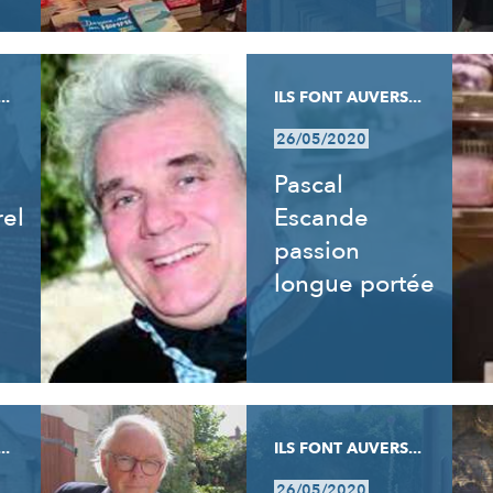
..
ILS FONT AUVERS...
26/05/2020
Pascal
rel
Escande
passion
longue portée
..
ILS FONT AUVERS...
26/05/2020