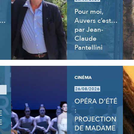
Pour moi,
t…
Auvers c’est…
par Jean-
Claude
Pantellini
CINÉMA
26/08/2026
OPÉRA D'ÉTÉ
:
E
PROJECTION
E
DE MADAME