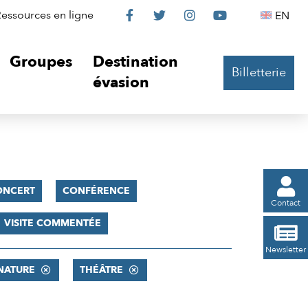
Le
Le
Le
Le
Englis
essources en ligne
EN




Château
Château
Château
Château
Groupes
Destination
Billetterie
sur
sur
sur
sur
évasion
Facebook
Twitter
Instagram
YouTube

ONCERT
CONFÉRENCE
Contact
VISITE COMMENTÉE

Newsletter
NATURE
THÉÂTRE