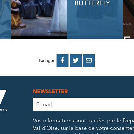
BUTTERFLY
PARTAGER
PARTAGER
PARTAGER



Partager
SUR
SUR
PAR
FACEBOOK
TWITTER
E-
NEWSLETTER
MAIL
Adresse
e-
mail
Vos informations sont traitées par le Dé
*
Val d’Oise, sur la base de votre consent