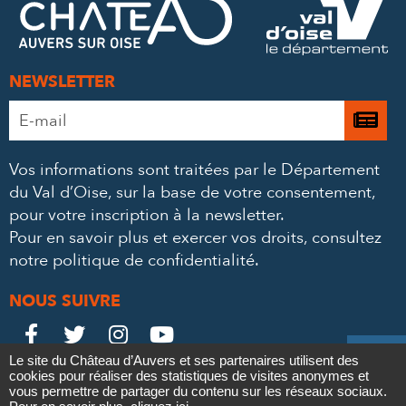
MAIL
NEWSLETTER
Adresse
Je

e-
m’
mail
Vos informations sont traitées par le Département
à
*
du Val d’Oise, sur la base de votre consentement,
la
pour votre inscription à la newsletter.
ne
Pour en savoir plus et exercer vos droits,
consultez
notre politique de confidentialité
.
NOUS SUIVRE
Le
Le
Le
Le





Le site du Château d’Auvers et ses partenaires utilisent des
Château
Château
Château
Château
cookies pour réaliser des statistiques de visites anonymes et
Contact
Mentions légales
Politique de confidentialité
Crédits
vous permettre de partager du contenu sur les réseaux sociaux.
Partenaires & Mécènes
Recrutement
Marchés publics