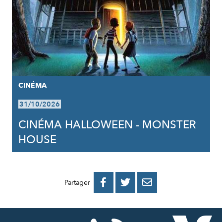
CINÉMA
31/10/2026
CINÉMA HALLOWEEN - MONSTER
HOUSE
PARTAGER
PARTAGER
PARTAGER



Partager
SUR
SUR
PAR
FACEBOOK
TWITTER
E-