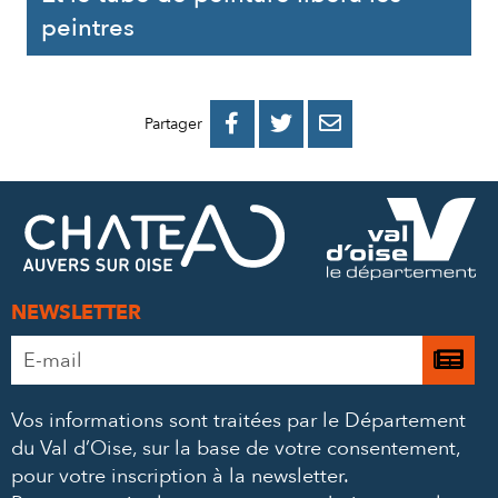
peintres
PARTAGER
PARTAGER
PARTAGER



Partager
SUR
SUR
PAR
FACEBOOK
TWITTER
E-
MAIL
NEWSLETTER
Adresse
Je

e-
m’
mail
Vos informations sont traitées par le Département
à
*
du Val d’Oise, sur la base de votre consentement,
la
pour votre inscription à la newsletter.