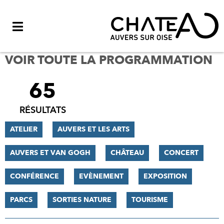
Menu
VOIR TOUTE LA PROGRAMMATION
65
FILTRER
LES
RÉSULTATS
RÉSULTATS
ATELIER
AUVERS ET LES ARTS
AUVERS ET VAN GOGH
CHÂTEAU
CONCERT
CONFÉRENCE
EVÈNEMENT
EXPOSITION
PARCS
SORTIES NATURE
TOURISME