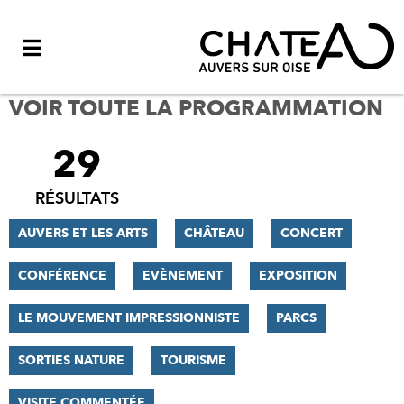
Menu
VOIR TOUTE LA PROGRAMMATION
29
FILTRER
LES
RÉSULTATS
RÉSULTATS
AUVERS ET LES ARTS
CHÂTEAU
CONCERT
CONFÉRENCE
EVÈNEMENT
EXPOSITION
LE MOUVEMENT IMPRESSIONNISTE
PARCS
SORTIES NATURE
TOURISME
VISITE COMMENTÉE