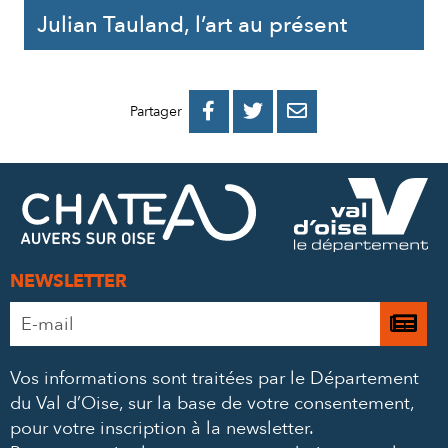
Julian Tauland, l’art au présent
PARTAGER
PARTAGER
PARTAGER



Partager
SUR
SUR
PAR
FACEBOOK
TWITTER
E-
MAIL
NEWSLETTER
Adresse
Je

e-
m’
mail
Vos informations sont traitées par le Département
à
*
du Val d’Oise, sur la base de votre consentement,
la
pour votre inscription à la newsletter.