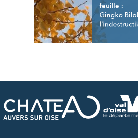
feuille :
Gingko Bilo
l’indestructi