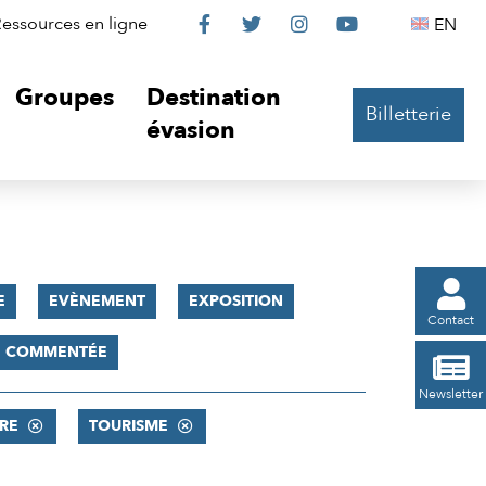
Le
Le
Le
Le
Englis
essources en ligne
EN




Château
Château
Château
Château
Groupes
Destination
Billetterie
sur
sur
sur
sur
évasion
Facebook
Twitter
Instagram
YouTube

E
EVÈNEMENT
EXPOSITION
Contact
TE COMMENTÉE

Newsletter
RE
TOURISME