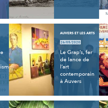
AUVERS ET LES ARTS
26/05/2020
de
Le Grap’s, fer
de lance de
isme,
l’art
contemporain
à Auvers