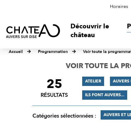
Horaires
Découvrir le
P
château
Accueil
Programmation
Voir toute la programma
VOIR TOUTE LA 
25
FILTRER
ATELIER
AUVERS
LES
RÉSULTATS
ILS FONT AUVERS...
RÉSULTATS
AUVERS ET L
Catégories sélectionnées :