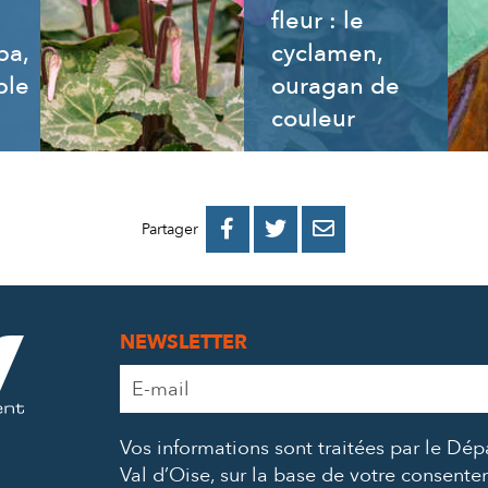
fleur : le
ba,
cyclamen,
ble
ouragan de
couleur
PARTAGER
PARTAGER
PARTAGER



Partager
SUR
SUR
PAR
FACEBOOK
TWITTER
E-
NEWSLETTER
MAIL
Adresse
e-
mail
Vos informations sont traitées par le Dé
*
Val d’Oise, sur la base de votre consent