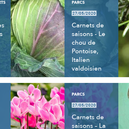
RTS
PARCS
27/05/2020
es
Carnets de
s
saisons - Le
chou de
Pontoise,
Italien
valdoisien
PARCS
27/05/2020
Carnets de
saisons – La