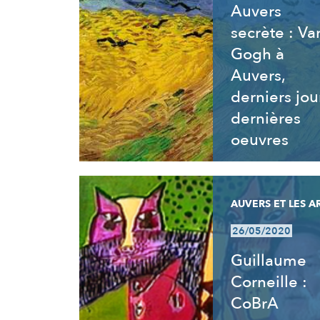
Auvers
secrète : Va
Gogh à
Auvers,
derniers jou
dernières
oeuvres
AUVERS ET LES A
26/05/2020
Guillaume
Corneille :
CoBrA