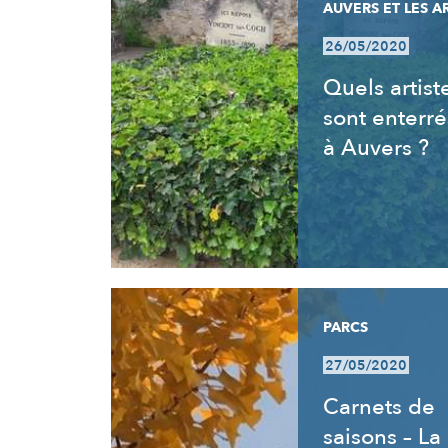
AUVERS ET LES A
26/05/2020
Quels artist
sont enterré
à Auvers ?
PARCS
27/05/2020
Carnets de
saisons – La