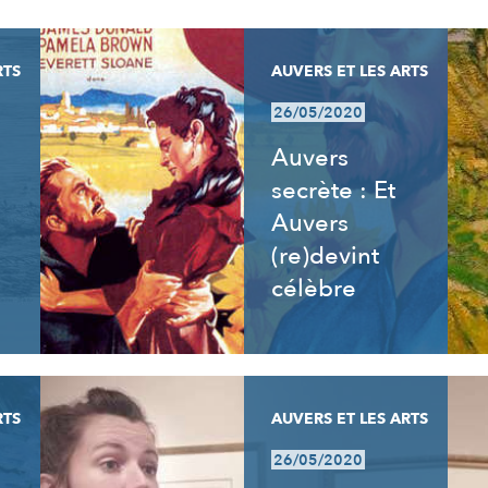
RTS
AUVERS ET LES ARTS
26/05/2020
Auvers
secrète : Et
Auvers
(re)devint
célèbre
RTS
AUVERS ET LES ARTS
26/05/2020