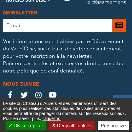
NEWSLETTER
Adresse
Je

e-
m’
mail
Vos informations sont traitées par le Département
à
*
du Val d’Oise, sur la base de votre consentement,
la
pour votre inscription à la newsletter.
ne
Pour en savoir plus et exercer vos droits,
consultez
notre politique de confidentialité
.
NOUS SUIVRE
Le
Le
Le
Le





Le site du Château d’Auvers et ses partenaires utilisent des
Château
Château
Château
Château
cookies pour réaliser des statistiques de visites anonymes et
Contact
Mentions légales
Politique de confidentialité
Crédits
vous permettre de partager du contenu sur les réseaux sociaux.
Partenaires & Mécènes
Recrutement
Marchés publics
sur
sur
sur
sur
Pour en savoir plus,
cliquez ici

Plan du site
OK, accept all
Deny all cookies
Personalize
Newsletter