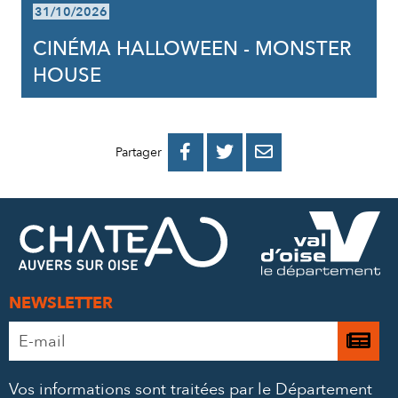
31/10/2026
CINÉMA HALLOWEEN - MONSTER
HOUSE
PARTAGER
PARTAGER
PARTAGER



Partager
SUR
SUR
PAR
FACEBOOK
TWITTER
E-
MAIL
NEWSLETTER
Adresse
Je

e-
m’
mail
Vos informations sont traitées par le Département