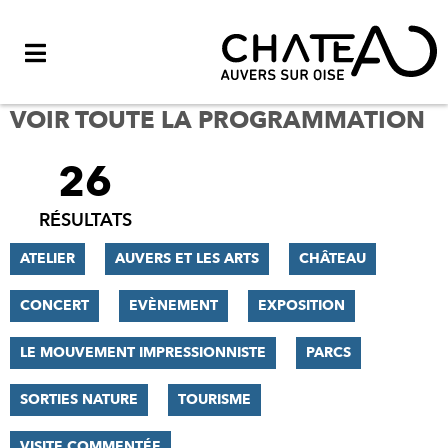
Menu
VOIR TOUTE LA PROGRAMMATION
26
FILTRER
LES
RÉSULTATS
RÉSULTATS
ATELIER
AUVERS ET LES ARTS
CHÂTEAU
CONCERT
EVÈNEMENT
EXPOSITION
LE MOUVEMENT IMPRESSIONNISTE
PARCS
SORTIES NATURE
TOURISME
VISITE COMMENTÉE