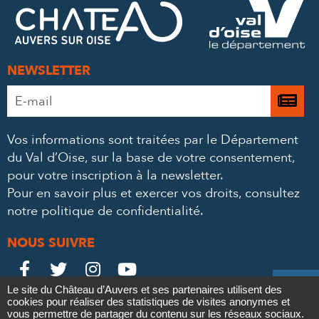
MAIL
NEWSLETTER
Adresse
Je

e-
m’
mail
Vos informations sont traitées par le Département
à
*
du Val d’Oise, sur la base de votre consentement,
la
pour votre inscription à la newsletter.
ne
Pour en savoir plus et exercer vos droits,
consultez
notre politique de confidentialité
.
NOUS SUIVRE
Le
Le
Le
Le





Le site du Château d’Auvers et ses partenaires utilisent des
Château
Château
Château
Château
cookies pour réaliser des statistiques de visites anonymes et
Contact
Mentions légales
Politique de confidentialité
Crédits
vous permettre de partager du contenu sur les réseaux sociaux.