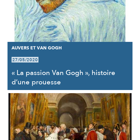
AUVERS ET VAN GOGH
27/05/2020
« La passion Van Gogh », histoire
d’une prouesse