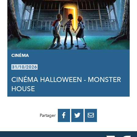
CINÉMA
31/10/2026
CINÉMA HALLOWEEN - MONSTER
HOUSE
PARTAGER
PARTAGER
PARTAGER



Partager
SUR
SUR
PAR
FACEBOOK
TWITTER
E-