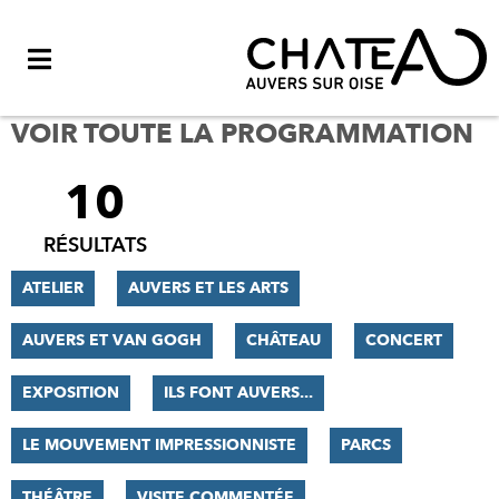
Menu
VOIR TOUTE LA PROGRAMMATION
10
FILTRER
LES
RÉSULTATS
RÉSULTATS
ATELIER
AUVERS ET LES ARTS
AUVERS ET VAN GOGH
CHÂTEAU
CONCERT
EXPOSITION
ILS FONT AUVERS...
LE MOUVEMENT IMPRESSIONNISTE
PARCS
THÉÂTRE
VISITE COMMENTÉE