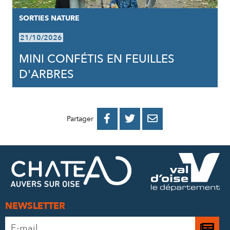
SORTIES NATURE
21/10/2026
MINI CONFÉTIS EN FEUILLES
D'ARBRES
PARTAGER
PARTAGER
PARTAGER



Partager
SUR
SUR
PAR
FACEBOOK
TWITTER
E-
MAIL
NEWSLETTER
Adresse
Je
