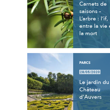
Carnets de
saisons –
L’arbre : l’if,
entre la vie 
la mort
PARCS
28/05/2020
Le jardin du
Château
d'Auvers