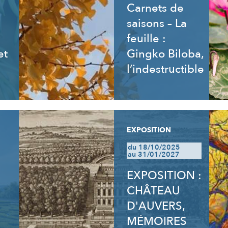
Carnets de
saisons – La
feuille :
et
Gingko Biloba,
l’indestructible
EXPOSITION
du 18/10/2025
au 31/01/2027
EXPOSITION :
CHÂTEAU
D'AUVERS,
MÉMOIRES