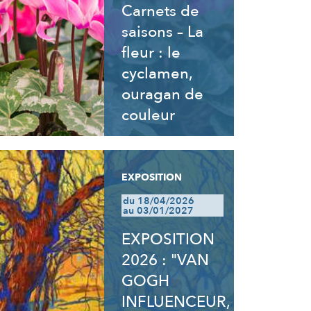
Carnets de
saisons – La
fleur : le
cyclamen,
ouragan de
couleur
EXPOSITION
du 18/04/2026
au 03/01/2027
EXPOSITION
2026 : "VAN
GOGH
INFLUENCEUR,