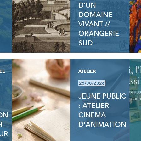
D'UN
DOMAINE
VIVANT //
ORANGERIE
SUD
ÉE
ATELIER
25/08/2026
JEUNE PUBLIC
: ATELIER
ION
CINÉMA
H
D'ANIMATION
UR