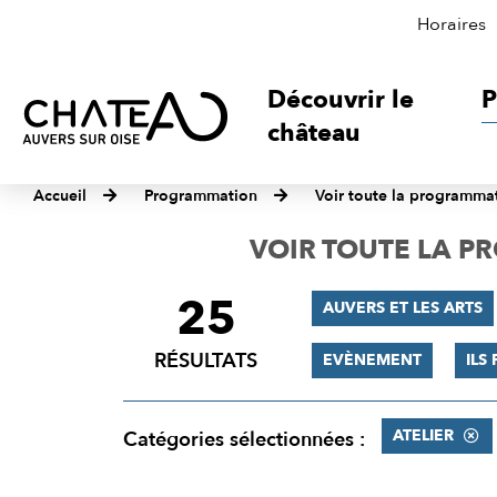
Horaires
Découvrir le
P
château
Accueil
Programmation
Voir toute la programma
VOIR TOUTE LA 
25
FILTRER
AUVERS ET LES ARTS
LES
RÉSULTATS
EVÈNEMENT
ILS
RÉSULTATS
ATELIER
Catégories sélectionnées :