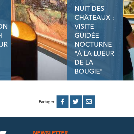
NUIT DES
CHÂTEAUX :
ION
VISITE
H
GUIDÉE
UR
NOCTURNE
"À LA LUEUR
DE LA
BOUGIE"
PARTAGER
PARTAGER
PARTAGER



Partager
SUR
SUR
PAR
FACEBOOK
TWITTER
E-
NEWSLETTER
MAIL