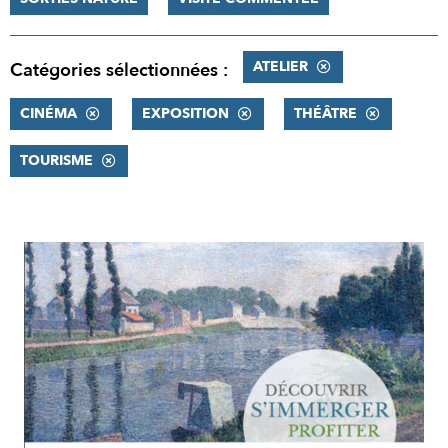
ATELIER
Catégories sélectionnées :
CINÉMA
EXPOSITION
THÉÂTRE
TOURISME
RÉSULTATS