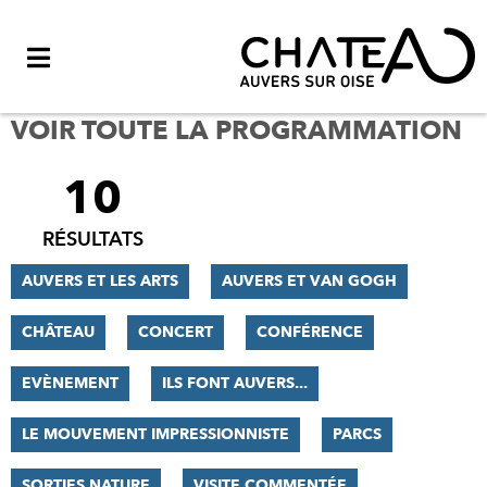
Menu
VOIR TOUTE LA PROGRAMMATION
10
FILTRER
LES
RÉSULTATS
RÉSULTATS
AUVERS ET LES ARTS
AUVERS ET VAN GOGH
CHÂTEAU
CONCERT
CONFÉRENCE
EVÈNEMENT
ILS FONT AUVERS...
LE MOUVEMENT IMPRESSIONNISTE
PARCS
SORTIES NATURE
VISITE COMMENTÉE