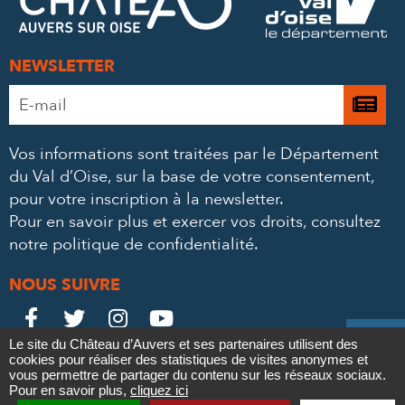
MAIL
NEWSLETTER
Adresse
Je

e-
m’
mail
Vos informations sont traitées par le Département
à
*
du Val d’Oise, sur la base de votre consentement,
la
pour votre inscription à la newsletter.
ne
Pour en savoir plus et exercer vos droits,
consultez
notre politique de confidentialité
.
NOUS SUIVRE
Le
Le
Le
Le





Le site du Château d’Auvers et ses partenaires utilisent des
Château
Château
Château
Château
cookies pour réaliser des statistiques de visites anonymes et
Contact
Mentions légales
Politique de confidentialité
Crédits
vous permettre de partager du contenu sur les réseaux sociaux.
Partenaires & Mécènes
Recrutement
Marchés publics
sur
sur
sur
sur
Pour en savoir plus,
cliquez ici
