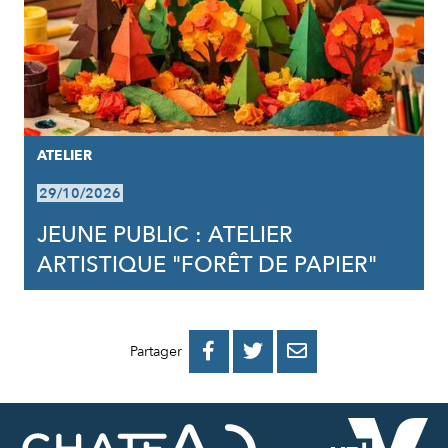
ATELIER
29/10/2026
JEUNE PUBLIC : ATELIER
ARTISTIQUE "FORÊT DE PAPIER"
PARTAGER
PARTAGER
PARTAGER



Partager
SUR
SUR
PAR
FACEBOOK
TWITTER
E-