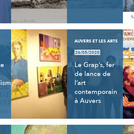
AUVERS ET LES ARTS
26/05/2020
de
Le Grap’s, fer
de lance de
isme,
l’art
contemporain
à Auvers