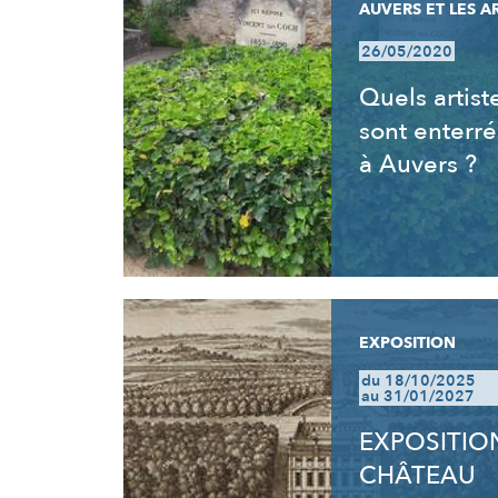
AUVERS ET LES A
26/05/2020
Quels artist
sont enterré
à Auvers ?
EXPOSITION
du 18/10/2025
au 31/01/2027
EXPOSITION
CHÂTEAU