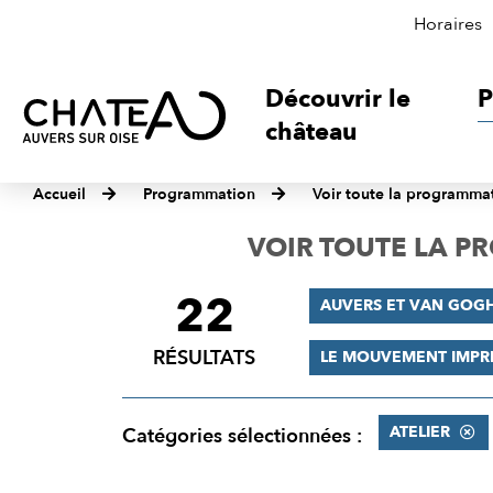
Horaires
Découvrir le
P
château
Accueil
Programmation
Voir toute la programma
VOIR TOUTE LA 
22
FILTRER
AUVERS ET VAN GOG
LES
RÉSULTATS
LE MOUVEMENT IMPR
RÉSULTATS
ATELIER
Catégories sélectionnées :