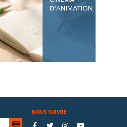
CINÉMA
D'ANIMATION
NOUS SUIVRE
Je

Le
Le
Le
Le



