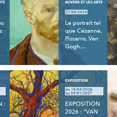
RTS
AUVERS ET LES ARTS
27/05/2020
es
Le portrait tel
s
que Cézanne,
Pissarro, Van
Gogh…
EXPOSITION
du 18/04/2026
au 03/01/2027
 :
EXPOSITION
2026 : "VAN