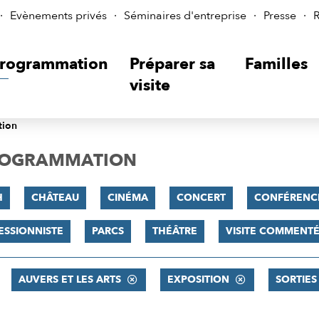
Evènements privés
Séminaires d'entreprise
Presse
R
rogrammation
Préparer sa
Familles
visite
tion
PROGRAMMATION
H
CHÂTEAU
CINÉMA
CONCERT
CONFÉRENC
ESSIONNISTE
PARCS
THÉÂTRE
VISITE COMMENT
AUVERS ET LES ARTS
EXPOSITION
SORTIES