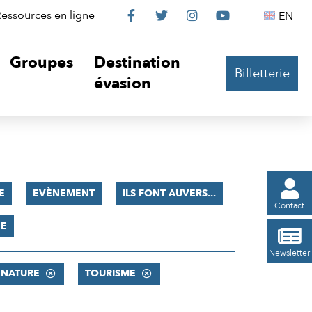
Le
Le
Le
Le
Englis
essources en ligne
EN




Château
Château
Château
Château
Groupes
Destination
Billetterie
sur
sur
sur
sur
évasion
Facebook
Twitter
Instagram
YouTube

E
EVÈNEMENT
ILS FONT AUVERS...
Contact
ÉE

Newsletter
 NATURE
TOURISME