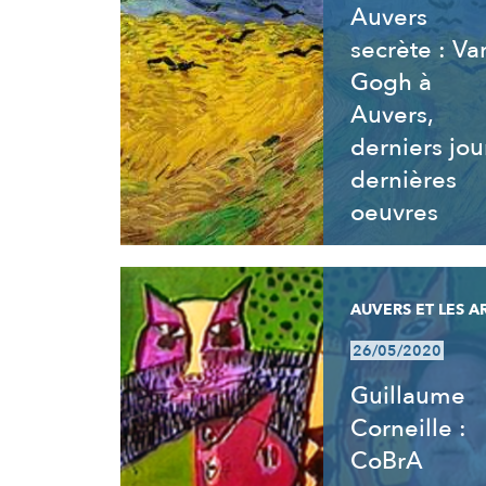
Auvers
secrète : Va
Gogh à
Auvers,
derniers jou
dernières
oeuvres
AUVERS ET LES A
26/05/2020
Guillaume
Corneille :
CoBrA