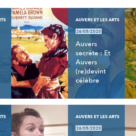
RTS
AUVERS ET LES ARTS
26/05/2020
Auvers
secrète : Et
Auvers
(re)devint
célèbre
RTS
AUVERS ET LES ARTS
26/05/2020