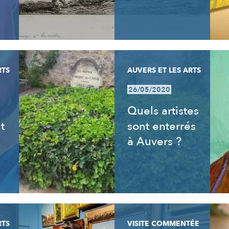
RTS
AUVERS ET LES ARTS
26/05/2020
s
Quels artistes
t
sont enterrés
à Auvers ?
RTS
VISITE COMMENTÉE