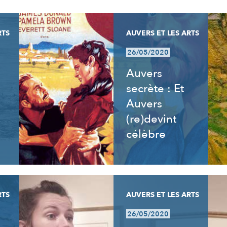
RTS
AUVERS ET LES ARTS
26/05/2020
Auvers
secrète : Et
Auvers
(re)devint
célèbre
RTS
AUVERS ET LES ARTS
26/05/2020