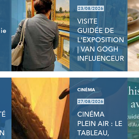
23/08/2026
VISITE
lie
GUIDÉE DE
L'EXPOSITION
| VAN GOGH
INFLUENCEUR
CINÉMA
27/08/2026
TÉ
CINÉMA
PLEIN AIR : LE
ON
TABLEAU,