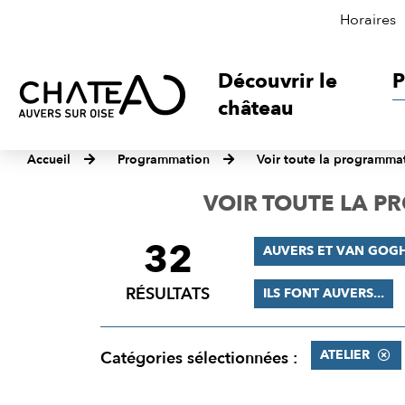
Horaires
Découvrir le
P
château
Accueil
Programmation
Voir toute la programma
VOIR TOUTE LA 
32
FILTRER
AUVERS ET VAN GOG
LES
RÉSULTATS
ILS FONT AUVERS...
RÉSULTATS
ATELIER
Catégories sélectionnées :