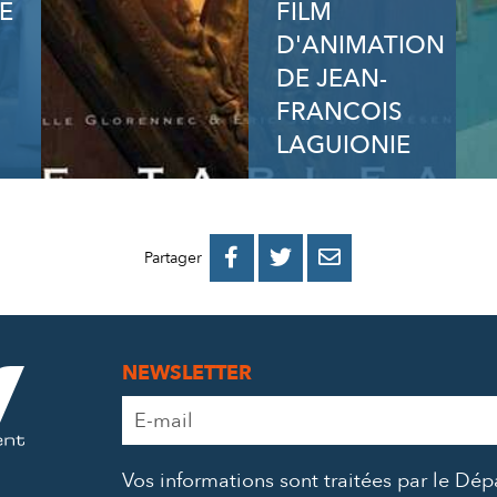
E
FILM
D'ANIMATION
DE JEAN-
FRANCOIS
LAGUIONIE
PARTAGER
PARTAGER
PARTAGER



Partager
SUR
SUR
PAR
FACEBOOK
TWITTER
E-
NEWSLETTER
MAIL
Adresse
e-
mail
Vos informations sont traitées par le Dé
*