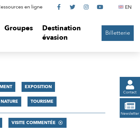
Le
Le
Le
Le
Englis
essources en ligne
EN




Château
Château
Château
Château
Groupes
Destination
Billetterie
sur
sur
sur
sur
évasion
Facebook
Twitter
Instagram
YouTube

MENT
EXPOSITION
Contact
 NATURE
TOURISME

Newsletter
VISITE COMMENTÉE