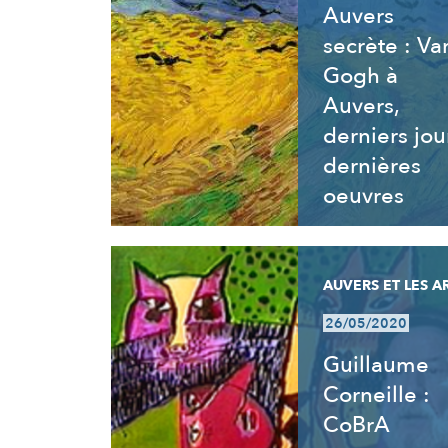
Auvers
secrète : Va
Gogh à
Auvers,
derniers jou
dernières
oeuvres
AUVERS ET LES A
26/05/2020
Guillaume
Corneille :
CoBrA