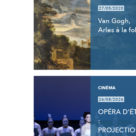
27/05/2020
Van Gogh,
Arles à la fo
CINÉMA
26/08/2026
OPÉRA D'É
:
PROJECTI