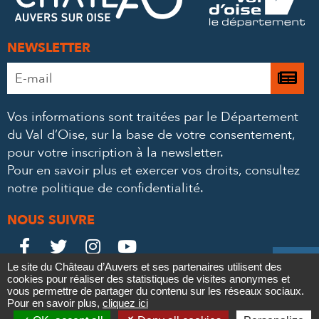
MAIL
NEWSLETTER
Adresse
Je

e-
m’
mail
Vos informations sont traitées par le Département
à
*
du Val d’Oise, sur la base de votre consentement,
la
pour votre inscription à la newsletter.
ne
Pour en savoir plus et exercer vos droits,
consultez
notre politique de confidentialité
.
NOUS SUIVRE
Le
Le
Le
Le





Le site du Château d’Auvers et ses partenaires utilisent des
Château
Château
Château
Château
cookies pour réaliser des statistiques de visites anonymes et
Contact
Mentions légales
Politique de confidentialité
Crédits
vous permettre de partager du contenu sur les réseaux sociaux.
Partenaires & Mécènes
Recrutement
Marchés publics
sur
sur
sur
sur
Pour en savoir plus,
cliquez ici
