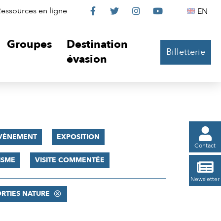
Le
Le
Le
Le
Englis
essources en ligne
EN




Château
Château
Château
Château
Groupes
Destination
Billetterie
sur
sur
sur
sur
évasion
Facebook
Twitter
Instagram
YouTube

VÈNEMENT
EXPOSITION
Contact
ISME
VISITE COMMENTÉE

Newsletter
RTIES NATURE