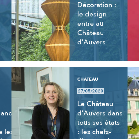
Décoration :
le design
entre au
Château
d'Auvers
CHÂTEAU
27/05/2020
Le Château
uand
d'Auvers dans
tous ses états
 les
: les chefs-