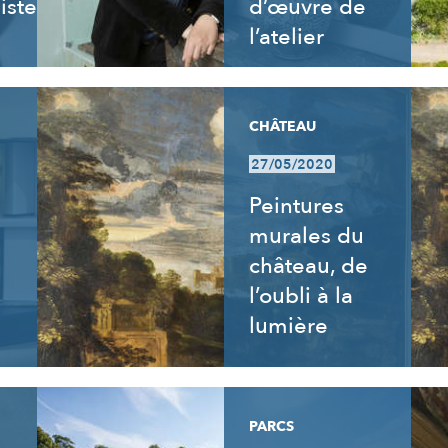
istes
d’œuvre de
l’atelier
CHÂTEAU
27/05/2020
s
Peintures
murales du
château, de
l’oubli à la
lumière
PARCS