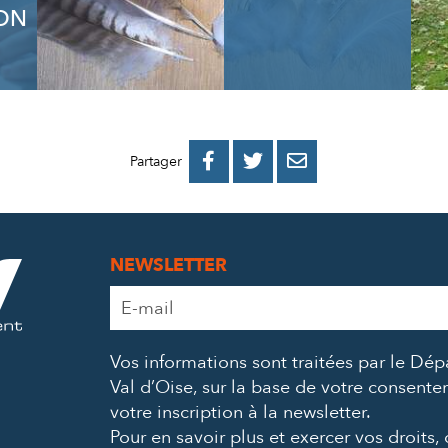
ON
PARTAGER
PARTAGER
PARTAGER



Partager
SUR
SUR
PAR
FACEBOOK
TWITTER
E-
NEWSLETTER
MAIL
Adresse
e-
mail
Vos informations sont traitées par le Dé
*
Val d’Oise, sur la base de votre consent
votre inscription à la newsletter.
Pour en savoir plus et exercer vos droits,