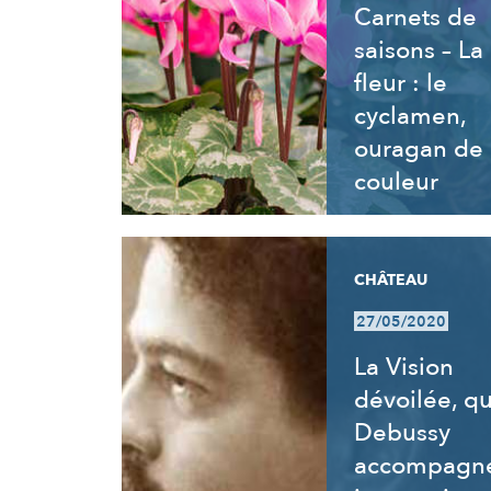
Carnets de
saisons – La
fleur : le
cyclamen,
ouragan de
couleur
CHÂTEAU
27/05/2020
La Vision
dévoilée, q
Debussy
accompagne