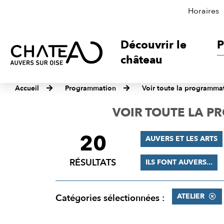
Horaires
Découvrir le
P
château
Accueil
Programmation
Voir toute la programma
VOIR TOUTE LA 
20
FILTRER
AUVERS ET LES ARTS
LES
RÉSULTATS
ILS FONT AUVERS...
RÉSULTATS
ATELIER
Catégories sélectionnées :