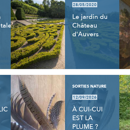
28/05/2020
n
Le jardin du
tale
Château
d'Auvers
SORTIES NATURE
12/09/2026
LIC
À CUI-CUI
EST LA
PLUME ?