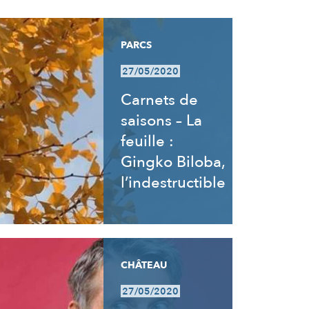
PARCS
27/05/2020
Carnets de
saisons – La
feuille :
Gingko Biloba,
l’indestructible
CHÂTEAU
27/05/2020