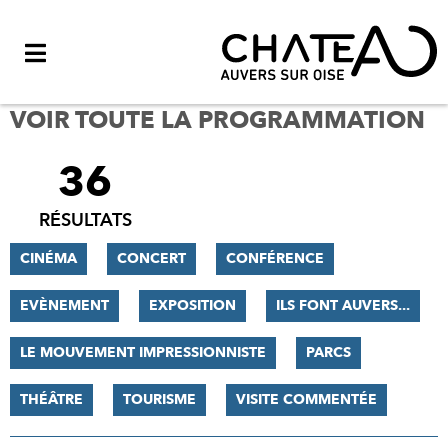
Menu
VOIR TOUTE LA PROGRAMMATION
36
FILTRER
LES
RÉSULTATS
RÉSULTATS
CINÉMA
CONCERT
CONFÉRENCE
EVÈNEMENT
EXPOSITION
ILS FONT AUVERS...
LE MOUVEMENT IMPRESSIONNISTE
PARCS
THÉÂTRE
TOURISME
VISITE COMMENTÉE