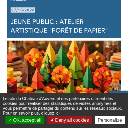
27/10/2026
JEUNE PUBLIC : ATELIER
ARTISTIQUE "FORÊT DE PAPIER"

Le site du Château d’Auvers et ses partenaires utilisent des
cookies pour réaliser des statistiques de visites anonymes et
Contact
vous permettre de partager du contenu sur les réseaux sociaux.
ATELIER
Pour en savoir plus,
cliquez ici

OK, accept all
Deny all cookies
Personalize
29/10/2026
Newsletter