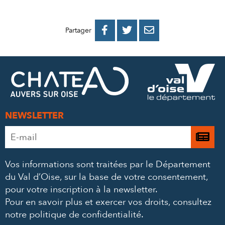
PARTAGER
PARTAGER
PARTAGER



Partager
SUR
SUR
PAR
FACEBOOK
TWITTER
E-
MAIL
NEWSLETTER
Adresse
Je

e-
m’
mail
Vos informations sont traitées par le Département
à
*
du Val d’Oise, sur la base de votre consentement,
la
pour votre inscription à la newsletter.
ne
Pour en savoir plus et exercer vos droits,
consultez
notre politique de confidentialité
.