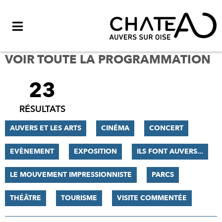
Menu
VOIR TOUTE LA PROGRAMMATION
23
FILTRER
LES
RÉSULTATS
RÉSULTATS
AUVERS ET LES ARTS
CINÉMA
CONCERT
EVÈNEMENT
EXPOSITION
ILS FONT AUVERS...
LE MOUVEMENT IMPRESSIONNISTE
PARCS
THÉÂTRE
TOURISME
VISITE COMMENTÉE