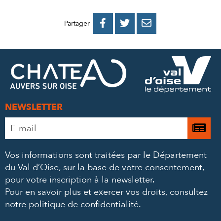
PARTAGER
PARTAGER
PARTAGER



Partager
SUR
SUR
PAR
FACEBOOK
TWITTER
E-
MAIL
NEWSLETTER
Adresse
Je

e-
m’
mail
Vos informations sont traitées par le Département
à
*
du Val d’Oise, sur la base de votre consentement,
la
pour votre inscription à la newsletter.
ne
Pour en savoir plus et exercer vos droits,
consultez
notre politique de confidentialité
.