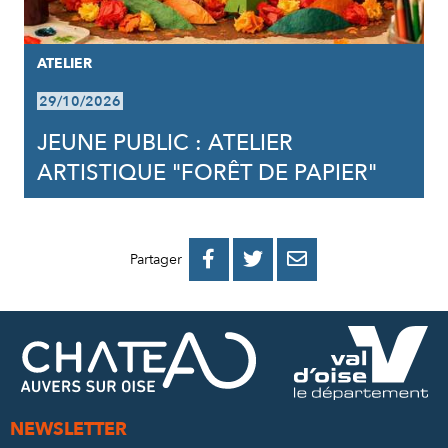
ATELIER
29/10/2026
JEUNE PUBLIC : ATELIER
ARTISTIQUE "FORÊT DE PAPIER"
PARTAGER
PARTAGER
PARTAGER



Partager
SUR
SUR
PAR
FACEBOOK
TWITTER
E-
MAIL
NEWSLETTER