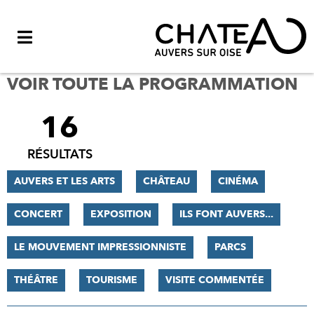
Menu
VOIR TOUTE LA PROGRAMMATION
16
FILTRER
LES
RÉSULTATS
RÉSULTATS
AUVERS ET LES ARTS
CHÂTEAU
CINÉMA
CONCERT
EXPOSITION
ILS FONT AUVERS...
LE MOUVEMENT IMPRESSIONNISTE
PARCS
THÉÂTRE
TOURISME
VISITE COMMENTÉE