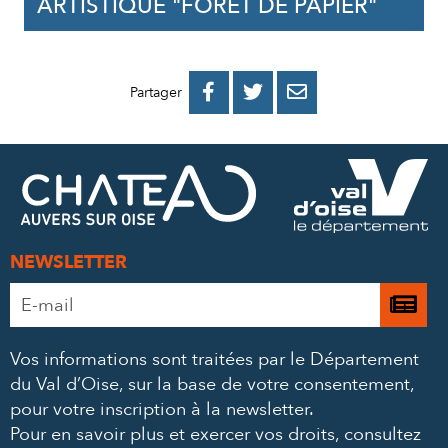
ARTISTIQUE "FORÊT DE PAPIER"
PARTAGER
PARTAGER
PARTAGER



Partager
SUR
SUR
PAR
FACEBOOK
TWITTER
E-
MAIL
NEWSLETTER
Adresse
Je

e-
m’
mail
Vos informations sont traitées par le Département
à
*
du Val d’Oise, sur la base de votre consentement,
la
pour votre inscription à la newsletter.
ne
Pour en savoir plus et exercer vos droits,
consultez